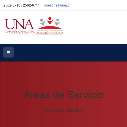
2562-6710 / 2562-6711
asesoria@una.cr
Áreas de Servicio
Asesoría Jurídica